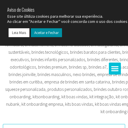
SP (11) 9
2093-7312
RS (51) 30661020
SC (47) 9
3300-3924
Aviso de Cookies
Esse site últiliza cookies para melhorar sua experiência.
Ao clicar em "Aceitar e Fechar" você concorda com o uso dos cookies 
Leia Mais
Aceitar e Fechar
Todos os Pr
Datas C