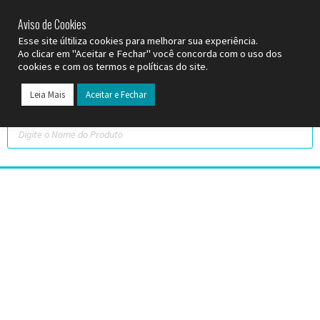
SP (11) 9
2093-7312
RS (51) 30661020
SC (47) 9
3300-3924
Aviso de Cookies
Esse site últiliza cookies para melhorar sua experiência.
Ao clicar em "Aceitar e Fechar" você concorda com o uso dos
cookies e com os termos e políticas do site.
Leia Mais
Aceitar e Fechar
Todos os Pr
Datas C