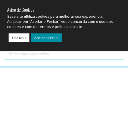
SP (11) 9
2093-7312
RS (51) 30661020
SC (47) 9
3300-3924
Aviso de Cookies
Esse site últiliza cookies para melhorar sua experiência.
Ao clicar em "Aceitar e Fechar" você concorda com o uso dos
cookies e com os termos e políticas do site.
Leia Mais
Aceitar e Fechar
Todos os Pr
Datas C