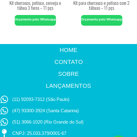
Kit churrasco, petisco, cerveja e
Kit para churrasco e petisco com 2
tábua 3 furos – 11 pçs
tábuas – 11 pçs
Orçamento pelo Whatsapp
Orçamento pelo Whatsapp
HOME
CONTATO
SOBRE
LANÇAMENTOS
(11) 92093-7312 (São Paulo)
(47) 93300-3924 (Santa Catarina)
(51) 3066-1020 (Rio Grande do Sul)
CNPJ: 25.033.379/0001-67