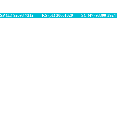
SP (11) 9
2093-7312
RS (51) 30661020
SC (47) 9
3300-3924