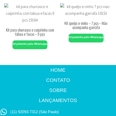
Kit queijo e vinho – 7 pçs – Não
acompanha garrafa
Kit para churrasco e caipirinha com
tábua e facas – 9 pçs
Orçamento pelo Whatsapp
Orçamento pelo Whatsapp
HOME
CONTATO
SOBRE
LANÇAMENTOS
(11) 92093-7312 (São Paulo)