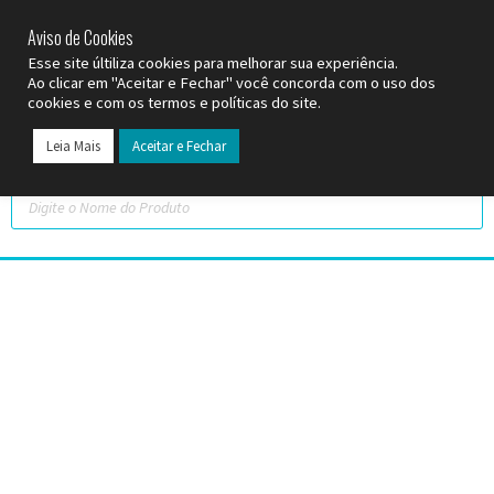
SP (11) 9
2093-7312
RS (51) 30661020
SC (47) 9
3300-3924
Aviso de Cookies
Esse site últiliza cookies para melhorar sua experiência.
Ao clicar em "Aceitar e Fechar" você concorda com o uso dos
cookies e com os termos e políticas do site.
Leia Mais
Aceitar e Fechar
Todos os Pr
Datas C