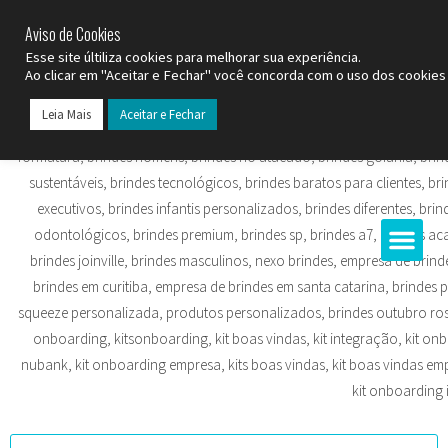
SP (11) 9
2093-7312
RS (51) 30661020
SC (47) 9
3300-3924
Aviso de Cookies
Esse site últiliza cookies para melhorar sua experiência.
Ao clicar em "Aceitar e Fechar" você concorda com o uso dos cookies 
Leia Mais
Aceitar e Fechar
Todos os Pr
Datas C