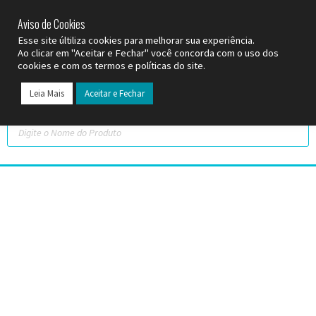
SP (11) 9
2093-7312
RS (51) 30661020
SC (47) 9
3300-3924
Aviso de Cookies
Esse site últiliza cookies para melhorar sua experiência.
Ao clicar em "Aceitar e Fechar" você concorda com o uso dos
cookies e com os termos e políticas do site.
Leia Mais
Aceitar e Fechar
Todos os Pr
Datas C