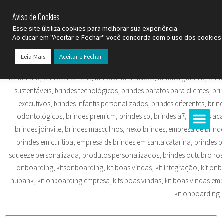
SP (11) 9
2093-7312
RS (51) 30661020
SC (47) 9
3300-3924
Aviso de Cookies
Esse site últiliza cookies para melhorar sua experiência.
Ao clicar em "Aceitar e Fechar" você concorda com o uso dos cookies 
Leia Mais
Aceitar e Fechar
Todos os Pr
Datas C