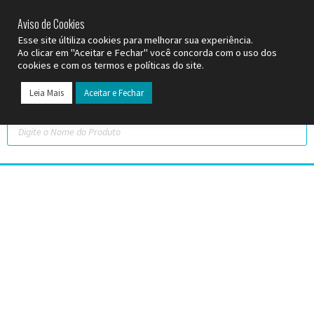
SP (11) 9
2093-7312
RS (51) 30661020
SC (47) 9
3300-3924
Aviso de Cookies
Esse site últiliza cookies para melhorar sua experiência.
Ao clicar em "Aceitar e Fechar" você concorda com o uso dos
cookies e com os termos e políticas do site.
Leia Mais
Aceitar e Fechar
Todos os Pr
Datas C