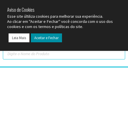
SP (11) 9
2093-7312
RS (51) 30661020
SC (47) 9
3300-3924
Aviso de Cookies
Esse site últiliza cookies para melhorar sua experiência.
Ao clicar em "Aceitar e Fechar" você concorda com o uso dos
cookies e com os termos e políticas do site.
Leia Mais
Aceitar e Fechar
Todos os Pr
Datas C