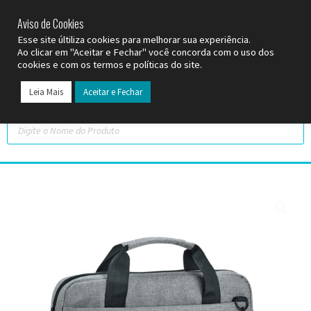
SP (11) 9
2093-7312
RS (51) 30661020
SC (47) 9
3300-3924
Aviso de Cookies
Esse site últiliza cookies para melhorar sua experiência.
Ao clicar em "Aceitar e Fechar" você concorda com o uso dos
cookies e com os termos e políticas do site.
Leia Mais
Aceitar e Fechar