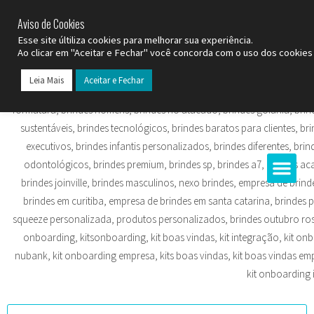
SP (11) 9
2093-7312
RS (51) 30661020
SC (47) 9
3300-3924
Aviso de Cookies
Esse site últiliza cookies para melhorar sua experiência.
Ao clicar em "Aceitar e Fechar" você concorda com o uso dos cookies 
Leia Mais
Aceitar e Fechar
Todos os Pr
Datas C