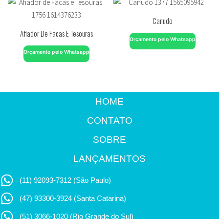
Canudo
Afiador De Facas E Tesouras
Orçamento pelo Whatsapp
Orçamento pelo Whatsapp
HOME
CONTATO
SOBRE
LANÇAMENTOS
(11) 92093-7312 (São Paulo)
(47) 93300-3924 (Santa Catarina)
(51) 3066-1020 (Rio Grande do Sul)