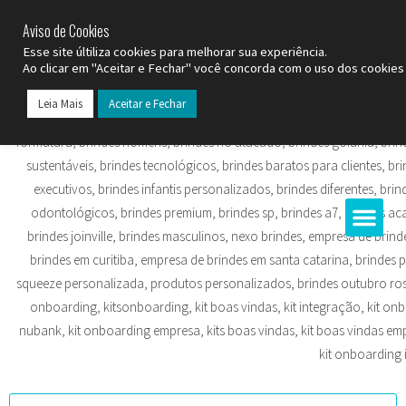
SP (11) 9
2093-7312
RS (51) 30661020
SC (47) 9
3300-3924
Aviso de Cookies
Esse site últiliza cookies para melhorar sua experiência.
Ao clicar em "Aceitar e Fechar" você concorda com o uso dos cookies 
Leia Mais
Aceitar e Fechar
Todos os Pr
Datas C