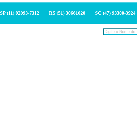
SP (11) 9
2093-7312
RS (51) 30661020
SC (47) 9
3300-3924