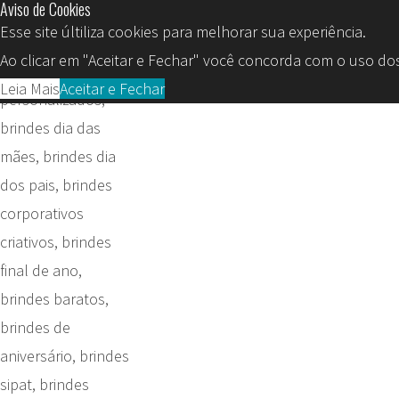
Aviso de Cookies
Nexo Brindes
Esse site últiliza cookies para melhorar sua experiência.
SP
Ao clicar em "Aceitar e Fechar" você concorda com o uso dos
Leia Mais
Aceitar e Fechar