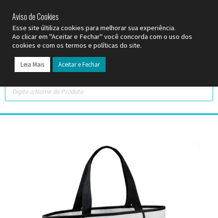
SP (11) 9
2093-7312
RS (51) 30661020
SC (47) 9
3300-3924
Aviso de Cookies
Esse site últiliza cookies para melhorar sua experiência.
Ao clicar em "Aceitar e Fechar" você concorda com o uso dos
cookies e com os termos e políticas do site.
Leia Mais
Aceitar e Fechar
Todos os Pr
Datas C