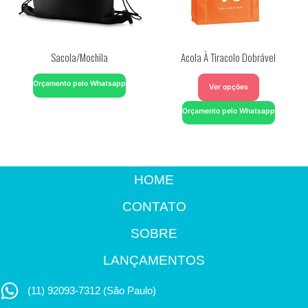
Sacola/Mochila
Acola À Tiracolo Dobrável
Orçamento pelo Whatsapp
Ver opções
Orçamento pelo Whatsapp
HOME
CONTATO
SOBRE
LANÇAMENTOS
(11) 92093-7312 (São Paulo)