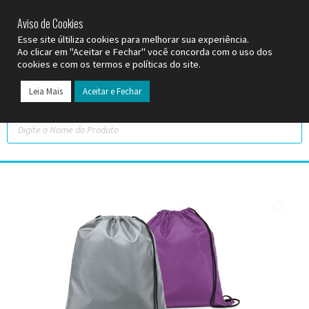
SP (11) 9
2093-7312
RS (51) 30661020
SC (47) 9
3300-3924
Aviso de Cookies
Esse site últiliza cookies para melhorar sua experiência.
Ao clicar em "Aceitar e Fechar" você concorda com o uso dos
cookies e com os termos e políticas do site.
Leia Mais
Aceitar e Fechar