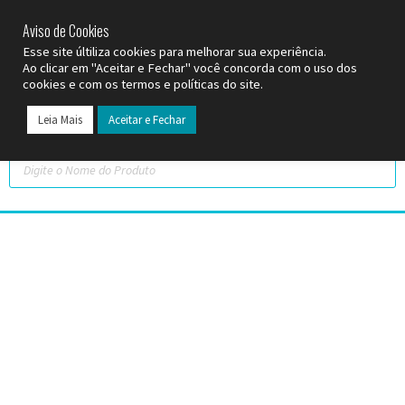
SP (11) 9
2093-7312
RS (51) 30661020
SC (47) 9
3300-3924
Aviso de Cookies
Esse site últiliza cookies para melhorar sua experiência.
Ao clicar em "Aceitar e Fechar" você concorda com o uso dos
cookies e com os termos e políticas do site.
Leia Mais
Aceitar e Fechar
Todos os Pr
Datas C