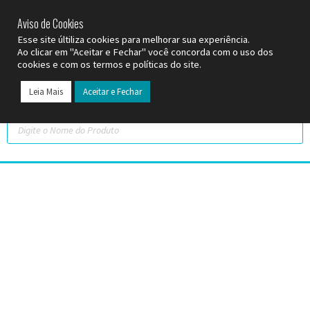
SP (11) 9
2093-7312
RS (51) 30661020
SC (47) 9
3300-3924
Aviso de Cookies
Esse site últiliza cookies para melhorar sua experiência.
Ao clicar em "Aceitar e Fechar" você concorda com o uso dos
cookies e com os termos e políticas do site.
Leia Mais
Aceitar e Fechar
Todos os Pr
Datas C