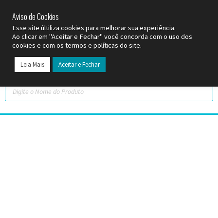
SP (11) 9
2093-7312
RS (51) 30661020
SC (47) 9
3300-3924
Aviso de Cookies
Esse site últiliza cookies para melhorar sua experiência.
Ao clicar em "Aceitar e Fechar" você concorda com o uso dos
cookies e com os termos e políticas do site.
Leia Mais
Aceitar e Fechar
Todos os Pr
Datas C