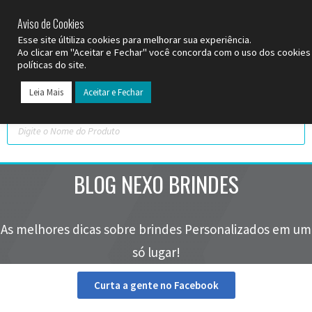
SP (11) 9
2093-7312
RS (51) 30661020
SC (47) 9
3300-3924
Aviso de Cookies
Esse site últiliza cookies para melhorar sua experiência.
Ao clicar em "Aceitar e Fechar" você concorda com o uso dos cookie
políticas do site.
Leia Mais
Aceitar e Fechar
BLOG NEXO BRINDES
As melhores dicas sobre brindes Personalizados em um
só lugar!
Curta a gente no Facebook