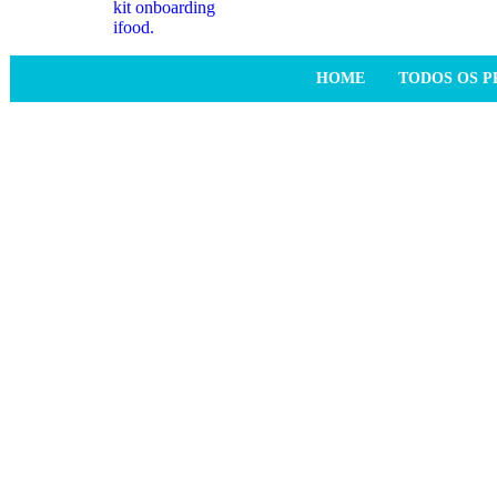
HOME
TODOS OS 
As melho