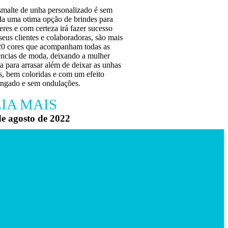
smalte de unha personalizado é sem
da uma otima opção de brindes para
res e com certeza irá fazer sucesso
eus clientes e colaboradoras, são mais
20 cores que acompanham todas as
ências de moda, deixando a mulher
a para arrasar além de deixar as unhas
s, bem coloridas e com um efeito
ongado e sem ondulações.
IA MAIS
de agosto de 2022