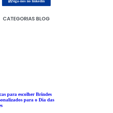
Siga-nos no linkedin
CATEGORIAS BLOG
Home
Todos os Produtos
Lançamentos
Datas Comemorativas
Sobre
Contato
cas para escolher Brindes
sonalizados para o Dia das
s