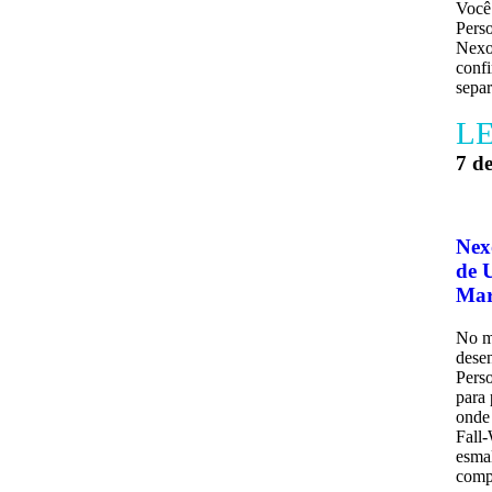
Você
Pers
Nexo 
confi
sepa
LE
7 d
Nex
de 
Mar
No m
dese
Pers
par
onde
Fall-
esmal
compl