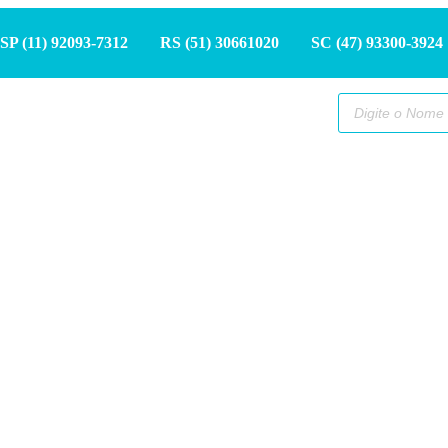
SP (11) 9
2093-7312
RS (51) 30661020
SC (47) 9
3300-3924