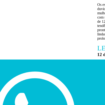
Os e
duvi
mulhe
com s
de 1
tend
pront
linda
prol
LE
12 