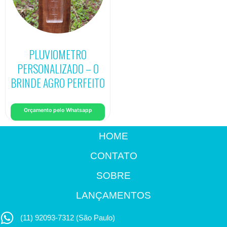
PLUVIOMETRO
PERSONALIZADO – O
BRINDE AGRO PERFEITO
Orçamento pelo Whatsapp
HOME
CONTATO
SOBRE
LANÇAMENTOS
(11) 92093-7312 (São Paulo)