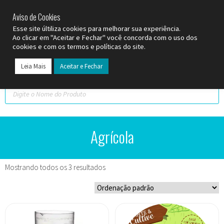
SP (11) 9
2093-7312
RS (51) 30661020
SC (47) 9
3300-3924
Aviso de Cookies
Esse site últiliza cookies para melhorar sua experiência.
Ao clicar em "Aceitar e Fechar" você concorda com o uso dos
cookies e com os termos e políticas do site.
Leia Mais
Aceitar e Fechar
Todos os Pr
Datas C
Agrícola
Mostrando todos os 3 resultados