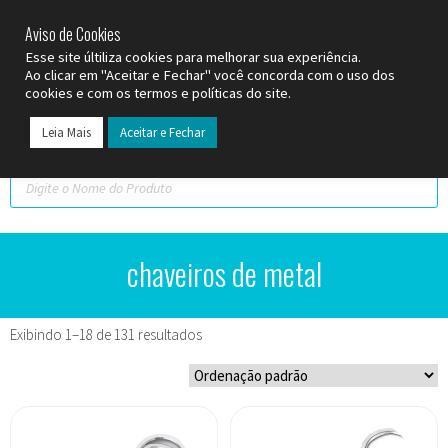
SP (11) 9
2093-7312
RS (51) 30661020
SC (47) 9
3300-3924
Aviso de Cookies
Esse site últiliza cookies para melhorar sua experiência.
Ao clicar em "Aceitar e Fechar" você concorda com o uso dos
cookies e com os termos e políticas do site.
Leia Mais
Aceitar e Fechar
Todos os Pr
Datas C
chaveiros de metal
Exibindo 1–18 de 131 resultados