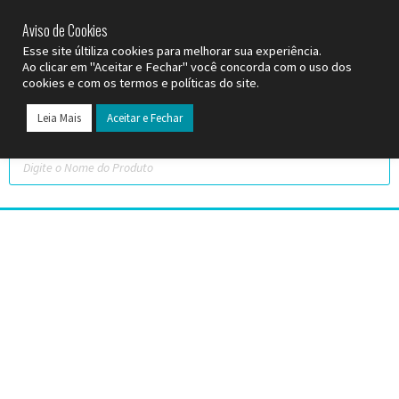
SP (11) 9
2093-7312
RS (51) 30661020
SC (47) 9
3300-3924
Aviso de Cookies
Esse site últiliza cookies para melhorar sua experiência.
Ao clicar em "Aceitar e Fechar" você concorda com o uso dos
cookies e com os termos e políticas do site.
Leia Mais
Aceitar e Fechar
Todos os Pr
Datas C