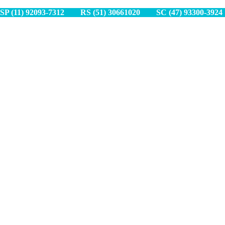
SP (11) 9
2093-7312
RS (51) 30661020
SC (47) 9
3300-3924