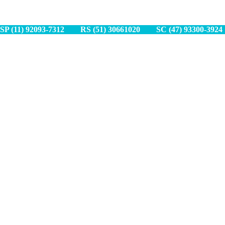
SP (11) 9
2093-7312
RS (51) 30661020
SC (47) 9
3300-3924