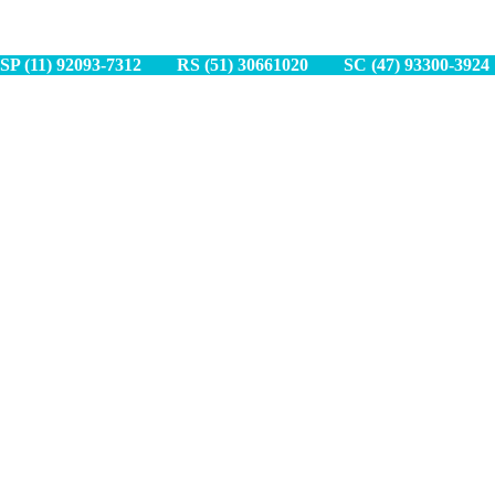
SP (11) 9
2093-7312
RS (51) 30661020
SC (47) 9
3300-3924