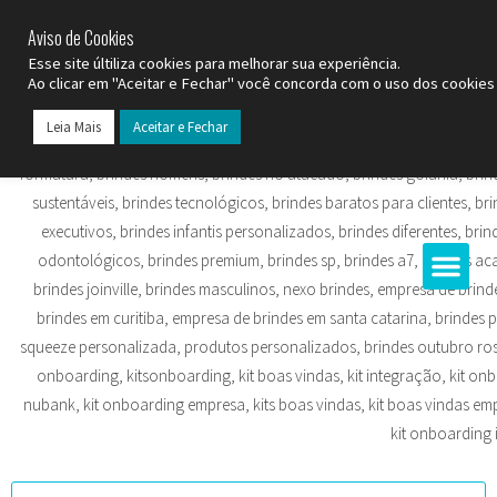
SP (11) 9
2093-7312
RS (51) 30661020
SC (47) 9
3300-3924
Aviso de Cookies
Esse site últiliza cookies para melhorar sua experiência.
Ao clicar em "Aceitar e Fechar" você concorda com o uso dos cookies 
Leia Mais
Aceitar e Fechar
Todos os Pr
Datas C