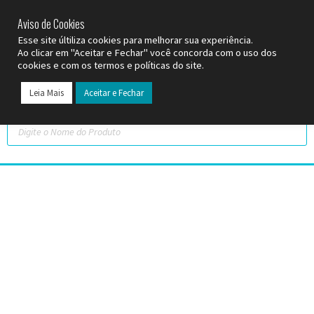
SP (11) 9
2093-7312
RS (51) 30661020
SC (47) 9
3300-3924
Aviso de Cookies
Esse site últiliza cookies para melhorar sua experiência.
Ao clicar em "Aceitar e Fechar" você concorda com o uso dos
cookies e com os termos e políticas do site.
Leia Mais
Aceitar e Fechar
Todos os Pr
Datas C