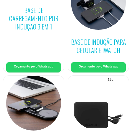
BASE DE
CARREGAMENTO POR
INDUÇÃO 3 EM 1
BASE DE INDUÇÃO PARA
CELULAR E IWATCH
Orçamento pelo Whatsapp
Orçamento pelo Whatsapp