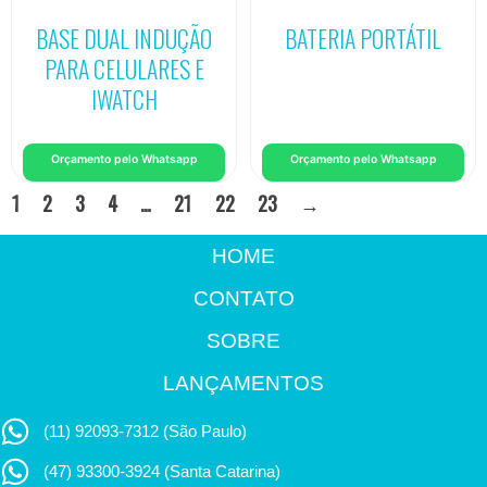
BASE DUAL INDUÇÃO
BATERIA PORTÁTIL
PARA CELULARES E
IWATCH
Orçamento pelo Whatsapp
Orçamento pelo Whatsapp
1
2
3
4
…
21
22
23
→
HOME
CONTATO
SOBRE
LANÇAMENTOS
(11) 92093-7312 (São Paulo)
(47) 93300-3924 (Santa Catarina)