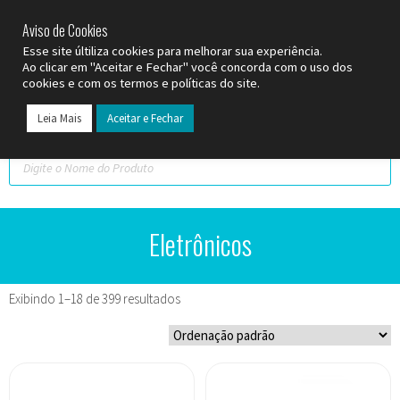
SP (11) 9
2093-7312
RS (51) 30661020
SC (47) 9
3300-3924
Aviso de Cookies
Esse site últiliza cookies para melhorar sua experiência.
Ao clicar em "Aceitar e Fechar" você concorda com o uso dos
cookies e com os termos e políticas do site.
Leia Mais
Aceitar e Fechar
Eletrônicos
Exibindo 1–18 de 399 resultados