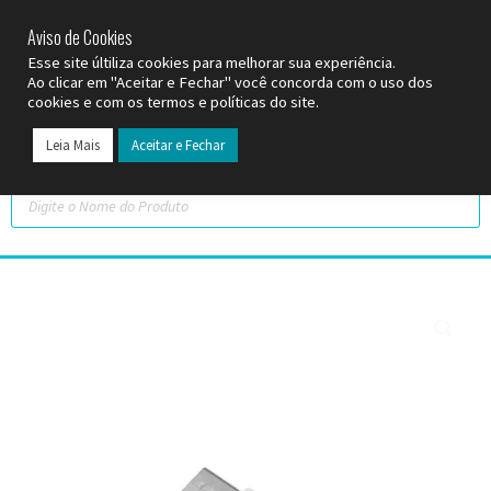
SP (11) 9
2093-7312
RS (51) 30661020
SC (47) 9
3300-3924
Aviso de Cookies
Esse site últiliza cookies para melhorar sua experiência.
Ao clicar em "Aceitar e Fechar" você concorda com o uso dos
cookies e com os termos e políticas do site.
Leia Mais
Aceitar e Fechar