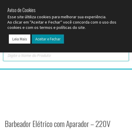
SP (11) 9
2093-7312
RS (51) 30661020
SC (47) 9
3300-3924
Aviso de Cookies
Esse site últiliza cookies para melhorar sua experiência.
Ao clicar em "Aceitar e Fechar" você concorda com o uso dos
cookies e com os termos e políticas do site.
Leia Mais
Aceitar e Fechar
Todos os Pr
Datas C
Barbeador Elétrico com Aparador – 220V