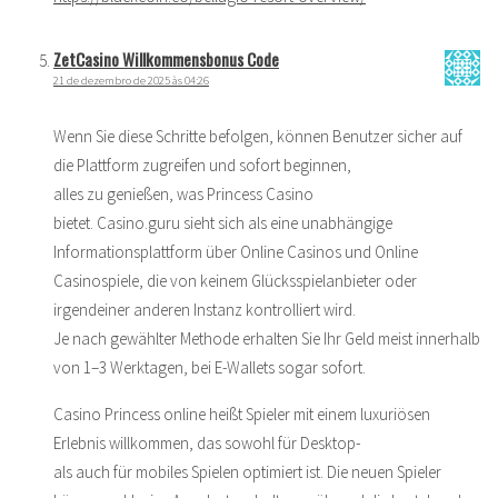
ZetCasino Willkommensbonus Code
21 de dezembro de 2025 às 04:26
Wenn Sie diese Schritte befolgen, können Benutzer sicher auf
die Plattform zugreifen und sofort beginnen,
alles zu genießen, was Princess Casino
bietet. Casino.guru sieht sich als eine unabhängige
Informationsplattform über Online Casinos und Online
Casinospiele, die von keinem Glücksspielanbieter oder
irgendeiner anderen Instanz kontrolliert wird.
Je nach gewählter Methode erhalten Sie Ihr Geld meist innerhalb
von 1–3 Werktagen, bei E-Wallets sogar sofort.
Casino Princess online heißt Spieler mit einem luxuriösen
Erlebnis willkommen, das sowohl für Desktop-
als auch für mobiles Spielen optimiert ist. Die neuen Spieler