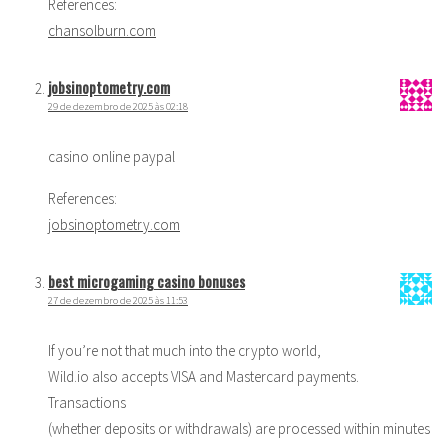
References:
chansolburn.com
jobsinoptometry.com
29 de dezembro de 2025 às 02:18
casino online paypal
References:
jobsinoptometry.com
best microgaming casino bonuses
27 de dezembro de 2025 às 11:53
If you’re not that much into the crypto world,
Wild.io also accepts VISA and Mastercard payments.
Transactions
(whether deposits or withdrawals) are processed within minutes