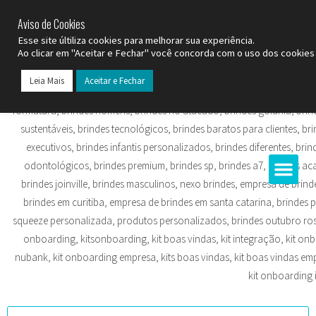
SP (11) 9
2093-7312
RS (51) 30661020
SC (47) 9
3300-3924
Aviso de Cookies
Esse site últiliza cookies para melhorar sua experiência.
Ao clicar em "Aceitar e Fechar" você concorda com o uso dos cookies 
Leia Mais
Aceitar e Fechar
Todos os Pr
Datas C