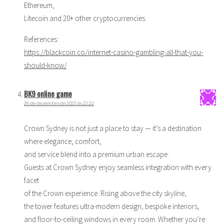
Ethereum,
Litecoin and 20+ other cryptocurrencies.
References:
https://blackcoin.co/internet-casino-gambling-all-that-you-
should-know/
BK9 online game
26 de dezembro de 2025 às 22:22
Crown Sydney is not just a place to stay — it’s a destination
where elegance, comfort,
and service blend into a premium urban escape.
Guests at Crown Sydney enjoy seamless integration with every
facet
of the Crown experience. Rising above the city skyline,
the tower features ultra-modern design, bespoke interiors,
and floor-to-ceiling windows in every room. Whether you’re