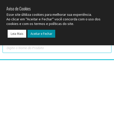
SP (11) 9
2093-7312
RS (51) 30661020
SC (47) 9
3300-3924
Aviso de Cookies
Esse site últiliza cookies para melhorar sua experiência.
Ao clicar em "Aceitar e Fechar" você concorda com o uso dos
cookies e com os termos e políticas do site.
Leia Mais
Aceitar e Fechar
Todos os Pr
Datas C