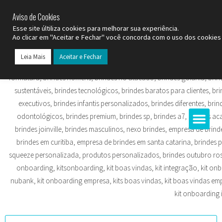
SP (11) 9
2093-7312
RS (51) 30661020
SC (47) 9
3300-3924
Aviso de Cookies
Esse site últiliza cookies para melhorar sua experiência.
Ao clicar em "Aceitar e Fechar" você concorda com o uso dos cookies 
Leia Mais
Aceitar e Fechar
Todos os Pr
Datas C