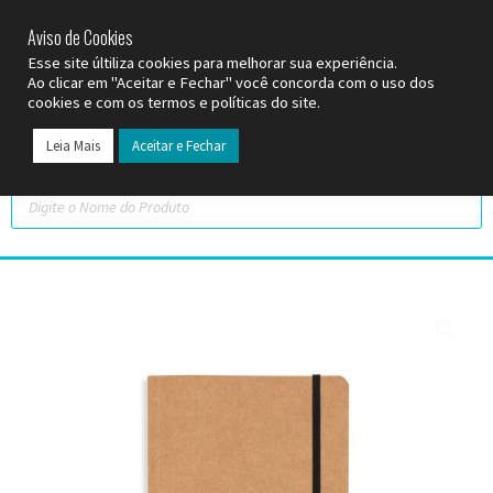
SP (11) 9
2093-7312
RS (51) 30661020
SC (47) 9
3300-3924
Aviso de Cookies
Esse site últiliza cookies para melhorar sua experiência.
Ao clicar em "Aceitar e Fechar" você concorda com o uso dos
cookies e com os termos e políticas do site.
Leia Mais
Aceitar e Fechar
Todos os Pr
Datas C