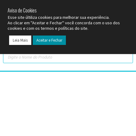
SP (11) 9
2093-7312
RS (51) 30661020
SC (47) 9
3300-3924
Aviso de Cookies
Esse site últiliza cookies para melhorar sua experiência.
Ao clicar em "Aceitar e Fechar" você concorda com o uso dos
cookies e com os termos e políticas do site.
Leia Mais
Aceitar e Fechar
Todos os Pr
Datas C