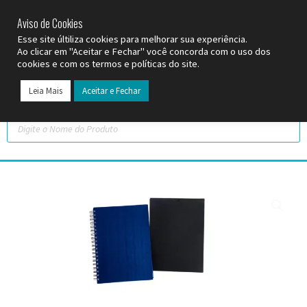
SP (11) 9
2093-7312
RS (51) 30661020
SC (47) 9
3300-3924
Aviso de Cookies
Esse site últiliza cookies para melhorar sua experiência.
Ao clicar em "Aceitar e Fechar" você concorda com o uso dos
cookies e com os termos e políticas do site.
Leia Mais
Aceitar e Fechar
Todos os Pr
Datas C