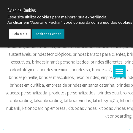
SP (11) 9
2093-7312
RS (51) 30661020
SC (47) 9
3300-3924
Aviso de Cookies
Esse site últiliza cookies para melhorar sua experiência.
Ao clicar em "Aceitar e Fechar" você concorda com o uso dos cookies 
Leia Mais
Aceitar e Fechar
Todos os Pr
Datas C