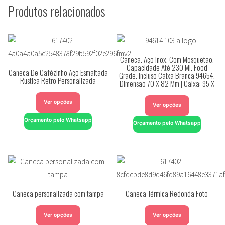
Produtos relacionados
Caneca. Aço Inox. Com Mosquetão.
Capacidade Até 230 Ml. Food
Caneca De Cafézinho Aço Esmaltada
Grade. Incluso Caixa Branca 94654.
Rustica Retro Personalizada
Dimensão 70 X 82 Mm | Caixa: 95 X
Ver opções
Ver opções
Orçamento pelo Whatsapp
Orçamento pelo Whatsapp
Caneca personalizada com tampa
Caneca Térmica Redonda Foto
Ver opções
Ver opções