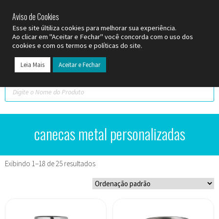
SP (11) 9
2093-7312
RS (51) 30661020
SC (47) 9
3300-3924
Aviso de Cookies
Esse site últiliza cookies para melhorar sua experiência.
Ao clicar em "Aceitar e Fechar" você concorda com o uso dos
cookies e com os termos e políticas do site.
Leia Mais
Aceitar e Fechar
canecas metal personalizadas
Exibindo 1–18 de 25 resultados