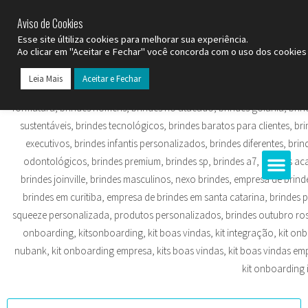
SP (11) 9
2093-7312
RS (51) 30661020
SC (47) 9
3300-3924
Aviso de Cookies
Esse site últiliza cookies para melhorar sua experiência.
Ao clicar em "Aceitar e Fechar" você concorda com o uso dos cookies 
Leia Mais
Aceitar e Fechar
Todos os Pr
Datas C