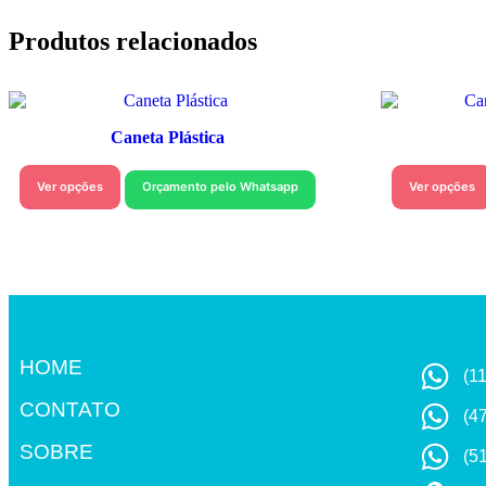
Produtos relacionados
Caneta Plástica
Ver opções
Orçamento pelo Whatsapp
Ver opções
HOME
(1
CONTATO
(4
SOBRE
(5