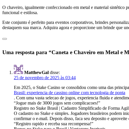
O chaveiro, igualmente confeccionado em metal e material sintético 
funcional e estilosa.
Este conjunto é perfeito para eventos corporativos, brindes persona
destaquem sua marca. Adquira agora e proporcione um brinde que une a 
Uma resposta para “Caneta e Chaveiro em Metal e Mat
MatthewGal
disse:
25 de novembro de 2025 às 03:44
Em 2025, o Stake Casino se consolidou como uma das principais
Brasil: experiencia de cassino online com tecnologia de ponta
. Com uma vasta selecao de jogos, experiencia fluida e atendim
“Jogue mais de 3000 jogos sem complicacoes!”
Registro no Stake Brasil | Cadastro Simplificado de Forma Agil
O cadastro no Stake e simples. Jogadores brasileiros podem ini
confirmar o e-mail. Depois disso, faca seu deposito e aproveite 
“Registro rapido e receba sua recompensa!”
Bonus no Stake para o Brasil | Vantagens Incriveis