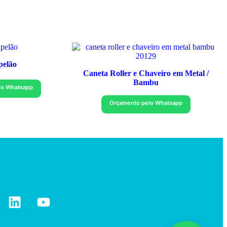
pelão
Caneta Roller e Chaveiro em Metal /
Bambu
lo Whatsapp
Orçamento pelo Whatsapp