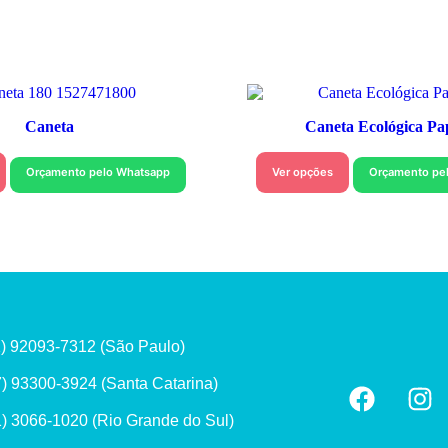
Caneta
Caneta Ecológica Pa
Orçamento pelo Whatsapp
Ver opções
Orçamento pe
1) 92093-7312 (São Paulo)
7) 93300-3924 (Santa Catarina)
1) 3066-1020 (Rio Grande do Sul)