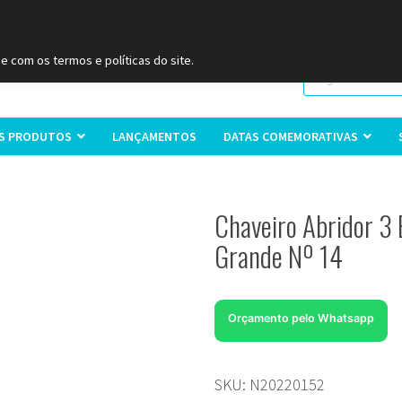
 (11) 9
2093-7312
RS (51) 30661020
SC (47) 9
3300-39
e com os termos e políticas do site.
S PRODUTOS
LANÇAMENTOS
DATAS COMEMORATIVAS
Chaveiro Abridor 3
Grande Nº 14
Orçamento pelo Whatsapp
SKU:
N20220152