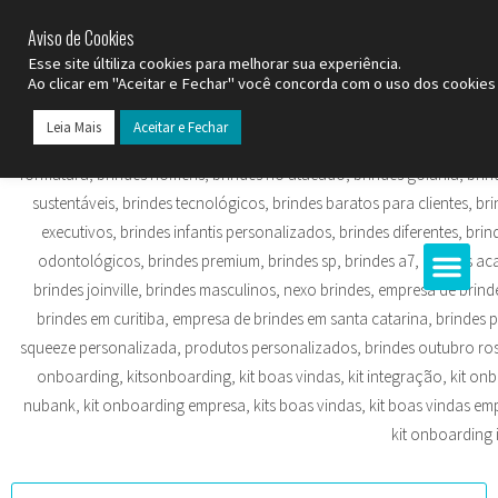
SP (11) 9
2093-7312
RS (51) 30661020
SC (47) 9
3300-3924
Aviso de Cookies
Esse site últiliza cookies para melhorar sua experiência.
Ao clicar em "Aceitar e Fechar" você concorda com o uso dos cookies 
Leia Mais
Aceitar e Fechar
Todos os Pr
Datas C