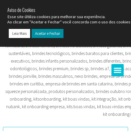
SP (11) 9
2093-7312
RS (51) 30661020
SC (47) 9
3300-3924
Aviso de Cookies
Esse site últiliza cookies para melhorar sua experiência.
Ao clicar em "Aceitar e Fechar" você concorda com o uso dos cookies 
Leia Mais
Aceitar e Fechar
Todos os Pr
Datas C