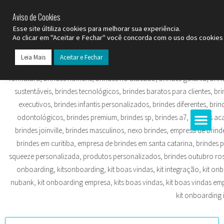
SP (11) 9
2093-7312
RS (51) 30661020
SC (47) 9
3300-3924
Aviso de Cookies
Esse site últiliza cookies para melhorar sua experiência.
Ao clicar em "Aceitar e Fechar" você concorda com o uso dos cookies 
Leia Mais
Aceitar e Fechar
Todos os Pr
Datas C