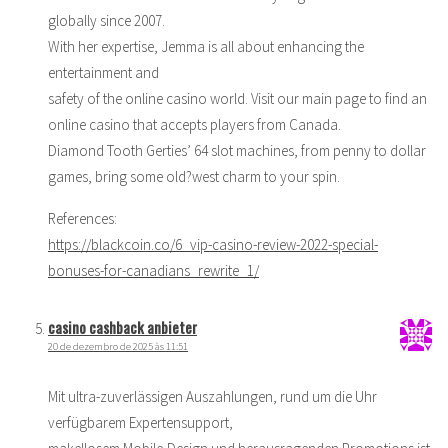
globally since 2007.
With her expertise, Jemma is all about enhancing the
entertainment and
safety of the online casino world. Visit our main page to find an
online casino that accepts players from Canada.
Diamond Tooth Gerties’ 64 slot machines, from penny to dollar
games, bring some old?west charm to your spin.
References:
https://blackcoin.co/6_vip-casino-review-2022-special-
bonuses-for-canadians_rewrite_1/
casino cashback anbieter
20 de dezembro de 2025 às 11:51
Mit ultra-zuverlässigen Auszahlungen, rund um die Uhr
verfügbarem Expertensupport,