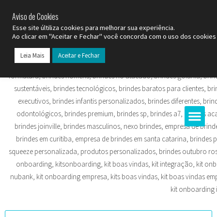
SP (11) 9
2093-7312
RS (51) 30661020
SC (47) 9
3300-3924
Aviso de Cookies
Esse site últiliza cookies para melhorar sua experiência.
Ao clicar em "Aceitar e Fechar" você concorda com o uso dos cookies 
Leia Mais
Aceitar e Fechar
Todos os Pr
Datas C