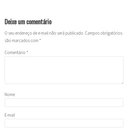
Deixe um comentário
O seu endereço de e-mail não será publicado.
Campos obrigatórios
são marcados com
*
Comentário
*
Nome
E-mail