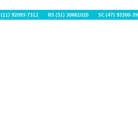
 (11) 9
2093-7312
RS (51) 30661020
SC (47) 9
3300-39