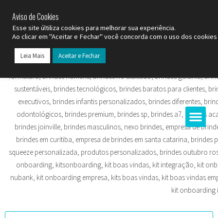
SP (11) 9
2093-7312
RS (51) 30661020
SC (47) 9
3300-3924
Aviso de Cookies
Esse site últiliza cookies para melhorar sua experiência.
Ao clicar em "Aceitar e Fechar" você concorda com o uso dos cookies 
Leia Mais
Aceitar e Fechar
Todos os Pr
Datas C